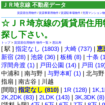
ＪＲ埼京線 不動産データ
賃貸居住用物件
/
賃貸事業用物件
/
賃貸駐車場物件
/
売買マンション物
☆ＪＲ埼京線の賃貸居住用
探し下さい。
トップ
>
賃貸居住用物件 物件一覧
>
恵比寿
[ 駅 ]
指定なし (1803)
|
大崎 (737)
|
恵比
新宿 (28)
|
池袋 (36)
|
板橋 (8)
|
十条 (1
浮間舟渡 (1)
|
戸田公園 (14)
|
戸田 (19
中浦和
|
南与野
|
与野本町 (1)
|
北与野
指扇
|
南古谷
|
川越
[間取]
指定なし (810)
|
1R (128)
|
1K,1
2K,2DK (83)
|
2LDK (143)
|
3K,3DK (8)
[賃料上限]
4万
|
5万
|
6万
|
7万
|
8万
|