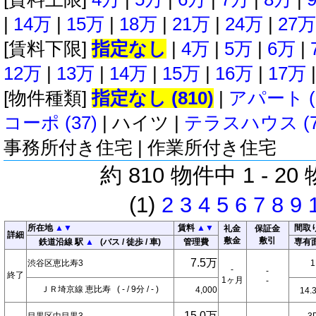
|
14万
|
15万
|
18万
|
21万
|
24万
|
27万
[賃料下限]
指定なし
|
4万
|
5万
|
6万
|
12万
|
13万
|
14万
|
15万
|
16万
|
17万
[物件種類]
指定なし (810)
|
アパート (
コーポ (37)
|
ハイツ
|
テラスハウス (7
事務所付き住宅
|
作業所付き住宅
約 810 物件中 1 - 2
(1)
2
3
4
5
6
7
8
9
所在地
▲
▼
賃料
▲
▼
間取
礼金
保証金
詳細
敷金
敷引
鉄道沿線 駅
▲
(バス / 徒歩 / 車)
管理費
専有
7.5万
渋谷区恵比寿3
-
-
終了
1ヶ月
-
ＪＲ埼京線 恵比寿 ( - / 9分 / - )
4,000
14.
15.0万