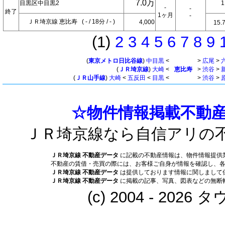
7.0万
目黒区中目黒2
-
-
終了
1ヶ月
-
ＪＲ埼京線 恵比寿 ( - / 18分 / - )
4,000
15.
(1)
2
3
4
5
6
7
8
9
(
東京メトロ日比谷線
)
中目黒
<
>
広尾
>
(
ＪＲ埼京線
)
大崎
<
恵比寿
>
渋谷
>
(
ＪＲ山手線
)
大崎
<
五反田
<
目黒
<
>
渋谷
>
☆物件情報掲載不動産
ＪＲ埼京線なら自信アリの
ＪＲ埼京線 不動産データ
に記載の不動産情報は、物件情報提供
不動産の賃借・売買の際には、お客様ご自身が情報を確認し、
ＪＲ埼京線 不動産データ
は提供しております情報に関しまして
ＪＲ埼京線 不動産データ
に掲載の記事、写真、図表などの無断
(c) 2004 - 202